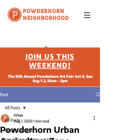
Powderhorn
Neighborhood
JOIN US THIS
WEEKEND!
The 35th Annual Powderhorn Art Fair: Sat & Sun
Aug 1-2, 10am - 5pm
Post
All Posts
PPNA
All Posts
Aug 7, 2020
1 min read
Powderhorn Urban
DEVELOPMENT